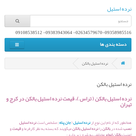
نرده استیل
02634579670-09358985516- 09383943064- 09108538512
دسته بندی ها
نرده استیل بالکن
نرده استیل بالکن
نرده استیل
بالکن
( تراس )، قیمت نرده استیل
بالکن
در کرج و
تهران
همانطور که از نام این نوع از
نرده استیل
(
جان پناه
} مشخص است
نرده استیل
نصب
شده در
بالکن
را
نرده استیل بالکن
میگویند که بسته به نظر کارفرما و
قیمت
و
امنیت
بالکن انواع
مختلفی به شرح زیر دارد :