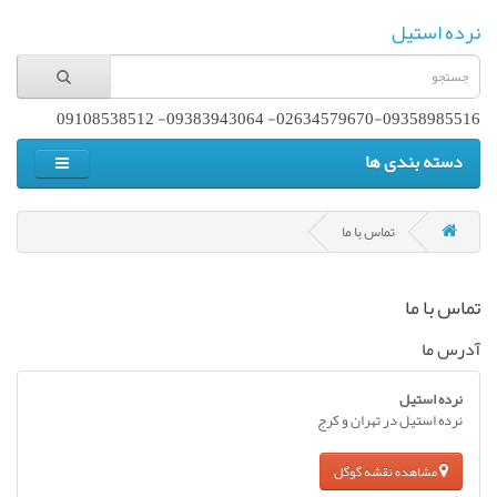
نرده استیل
02634579670-09358985516- 09383943064- 09108538512
دسته بندی ها
تماس با ما
تماس با ما
آدرس ما
نرده استیل
نرده استیل در تهران و کرج
مشاهده نقشه گوگل