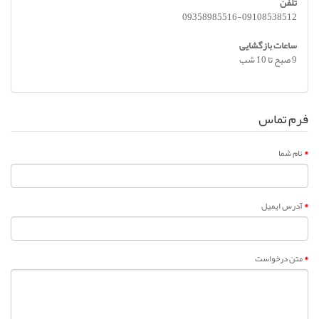
تلفن
09358985516-09108538512
ساعات بازگشایی
9 صبح تا 10 شب
فرم تماس
نام شما
آدرس ایمیل
متن درخواست