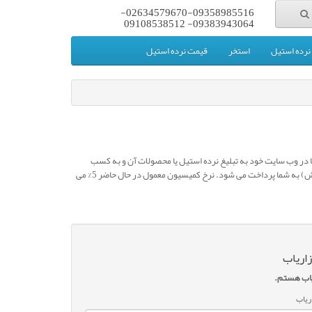
02634579670-09358985516-
09383943064- 09108538512
رده استیل
استخر
قیمت نرده استیل
نک ها در وب سایت خود به تبلیغ نرده استیل یا محصولات آن و به کسب
درآمد از آن بپردازند. با خرید محصولات توسط خرید کنندگان توسط لینک شما کمیسیونی(درصدی از فروش) به شما پرداخت می شود. نرخ کمیسیون معمول در حال حاضر 5% می
زاریاب
یاب هستم.
ریاب