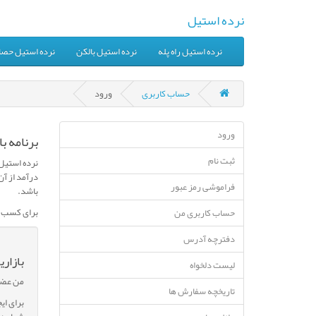
نرده استیل
نرده استیل راه پله
نرده استیل بالکن
نرده استیل حصا
حساب کاربری
ورود
ورود
برنامه با
ثبت نام
نرده استیل 
فراموشی رمز عبور
باشد.
برای کسب اط
حساب کاربری من
دفترچه آدرس
بازار
لیست دلخواه
من عضو 
تاریخچه سفارش ها
برای ای