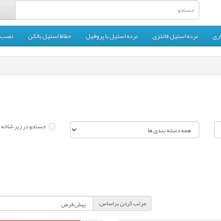
ری
نرده استیل فانتزی
نرده استیل با پروفیل
حفاظ استیل بالکن
نصب ن
جستجو در زیر شاخه 
مرتب کردن براساس: