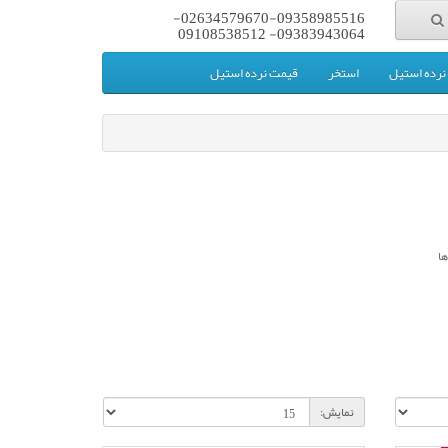
02634579670-09358985516-
09383943064- 09108538512
رده استیل
استخر
قیمت نرده استیل
ها
نمایش: