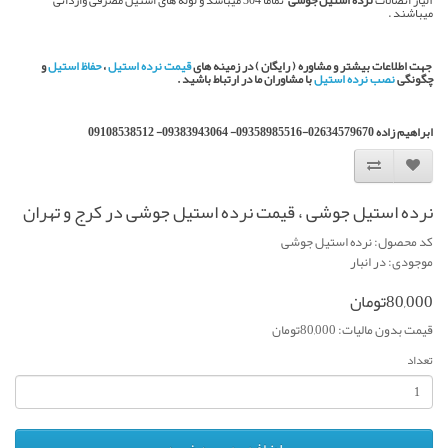
آلیاژ اتصالات
نرده استیل جوشی
تماما 304 میباشد و لوله های استیل مصرفی وارداتی
میباشند .
جهت اطلاعات بیشتر و مشاوره ( رایگان ) در زمینه های
قیمت نرده استیل
،
حفاظ استیل
و
چگونگی
نصب نرده استیل
با مشاوران ما در ارتباط باشید .
ابراهیم زاده
02634579670-09358985516- 09383943064- 09108538512
نرده استیل جوشی ، قیمت نرده استیل جوشی در کرج و تهران
کد محصول: نرده استیل جوشی
موجودی: در انبار
80,000تومان
قیمت بدون مالیات: 80,000تومان
تعداد